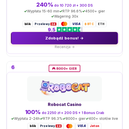
240%
do 10 720 zł + 300 DS
Wypłata 15-60 min
RTP 96.6%
4500+ gier
Wagering 30x
blik
VISA
Przelewy
₿ BTC
ETH
24
9.5
Zdobądź bonus! →
Recenzja →
6
🎮 8000+ GIER
Robocat Casino
100%
do 2250 zł + 200 DS + 1 Bonus Crab
Wypłata 2-24h
RTP 96.3%
8000+ gier
400+ stołów live
blik
VISA
Przelewy
Jeton
24