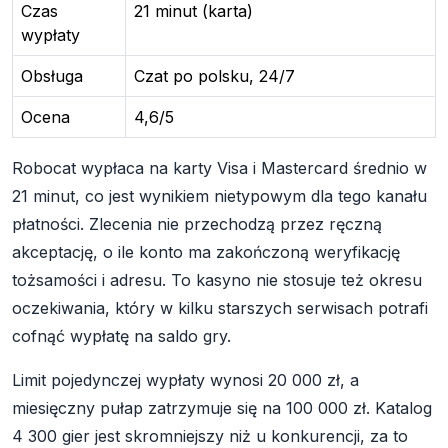
Czas
21 minut (karta)
wypłaty
Obsługa
Czat po polsku, 24/7
Ocena
4,6/5
Robocat wypłaca na karty Visa i Mastercard średnio w
21 minut, co jest wynikiem nietypowym dla tego kanału
płatności. Zlecenia nie przechodzą przez ręczną
akceptację, o ile konto ma zakończoną weryfikację
tożsamości i adresu. To kasyno nie stosuje też okresu
oczekiwania, który w kilku starszych serwisach potrafi
cofnąć wypłatę na saldo gry.
Limit pojedynczej wypłaty wynosi 20 000 zł, a
miesięczny pułap zatrzymuje się na 100 000 zł. Katalog
4 300 gier jest skromniejszy niż u konkurencji, za to