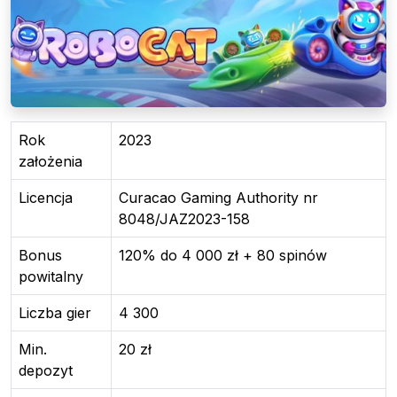
Rok
2023
założenia
Licencja
Curacao Gaming Authority nr
8048/JAZ2023-158
Bonus
120% do 4 000 zł + 80 spinów
powitalny
Liczba gier
4 300
Min.
20 zł
depozyt