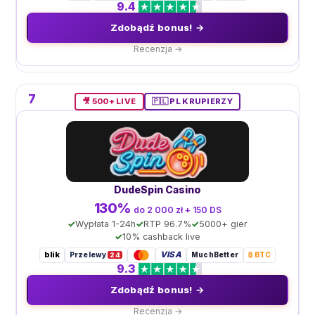
9.4
Zdobądź bonus! →
Recenzja →
7
🎥 500+ LIVE
🇵🇱 PL KRUPIERZY
DudeSpin Casino
130%
do 2 000 zł + 150 DS
Wypłata 1-24h
RTP 96.7%
5000+ gier
10% cashback live
blik
VISA
Przelewy
MuchBetter
₿ BTC
24
9.3
Zdobądź bonus! →
Recenzja →