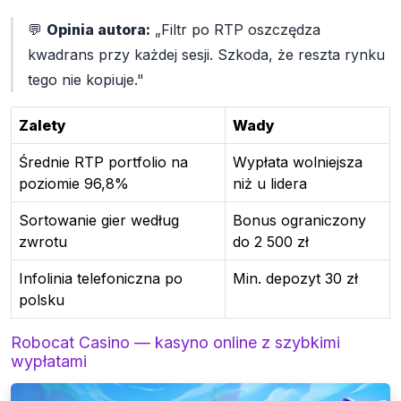
💬
Opinia autora:
„Filtr po RTP oszczędza
kwadrans przy każdej sesji. Szkoda, że reszta rynku
tego nie kopiuje."
Zalety
Wady
Średnie RTP portfolio na
Wypłata wolniejsza
poziomie 96,8%
niż u lidera
Sortowanie gier według
Bonus ograniczony
zwrotu
do 2 500 zł
Infolinia telefoniczna po
Min. depozyt 30 zł
polsku
Robocat Casino — kasyno online z szybkimi
wypłatami