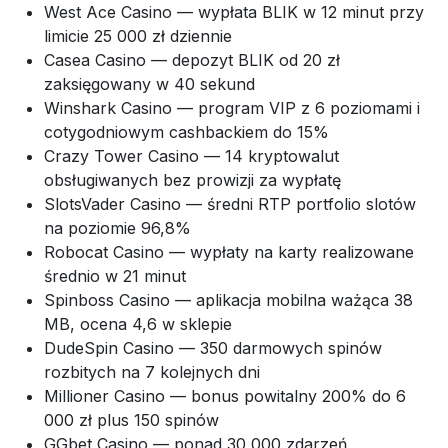
West Ace Casino — wypłata BLIK w 12 minut przy
limicie 25 000 zł dziennie
Casea Casino — depozyt BLIK od 20 zł
zaksięgowany w 40 sekund
Winshark Casino — program VIP z 6 poziomami i
cotygodniowym cashbackiem do 15%
Crazy Tower Casino — 14 kryptowalut
obsługiwanych bez prowizji za wypłatę
SlotsVader Casino — średni RTP portfolio slotów
na poziomie 96,8%
Robocat Casino — wypłaty na karty realizowane
średnio w 21 minut
Spinboss Casino — aplikacja mobilna ważąca 38
MB, ocena 4,6 w sklepie
DudeSpin Casino — 350 darmowych spinów
rozbitych na 7 kolejnych dni
Millioner Casino — bonus powitalny 200% do 6
000 zł plus 150 spinów
GGbet Casino — ponad 30 000 zdarzeń