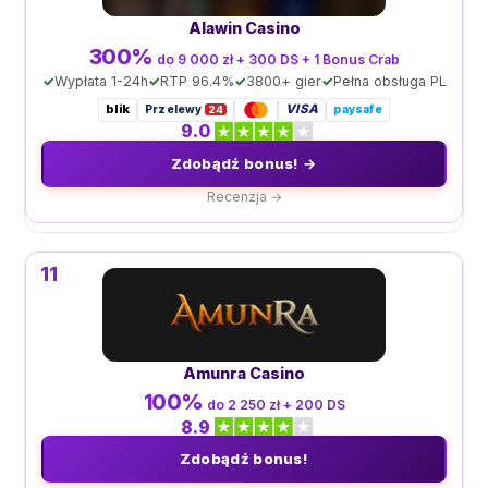
Alawin Casino
300%
do 9 000 zł + 300 DS + 1 Bonus Crab
Wypłata 1-24h
RTP 96.4%
3800+ gier
Pełna obsługa PL
blik
VISA
Przelewy
paysafe
24
9.0
Zdobądź bonus! →
Recenzja →
11
Amunra Casino
100%
do 2 250 zł + 200 DS
8.9
Zdobądź bonus!