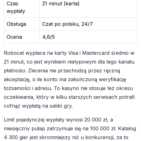
Czas
21 minut (karta)
wypłaty
Obsługa
Czat po polsku, 24/7
Ocena
4,6/5
Robocat wypłaca na karty Visa i Mastercard średnio w
21 minut, co jest wynikiem nietypowym dla tego kanału
płatności. Zlecenia nie przechodzą przez ręczną
akceptację, o ile konto ma zakończoną weryfikację
tożsamości i adresu. To kasyno nie stosuje też okresu
oczekiwania, który w kilku starszych serwisach potrafi
cofnąć wypłatę na saldo gry.
Limit pojedynczej wypłaty wynosi 20 000 zł, a
miesięczny pułap zatrzymuje się na 100 000 zł. Katalog
4 300 gier jest skromniejszy niż u konkurencji, za to