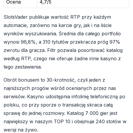
Ocena
4,7/5
SlotsVader publikuje wartość RTP przy każdym
automacie, zarówno na karcie gry, jak i na liście
wyników wyszukiwania. Średnia dla całego portfolio
wynosi 96,8%, a 310 tytułów przekracza próg 97%
zwrotu dla gracza. Filtr pozwala posortować katalog
według RTP, czego nie oferuje żadne inne kasyno z
tego zestawienia.
Obrót bonusem to 30-krotność, czyli jeden z
najniższych progów wśród ocenianych przez nas
serwisów. Kasyno udostępnia infolinię telefoniczną po
polsku, co przy sporze o transakcję skraca całą
sprawę do jednej rozmowy. Katalog 7 000 gier jest
największy w naszym TOP 10 i obejmuje 240 stołów w
wersji na żywo.