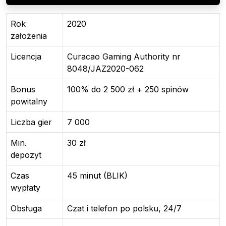
Rok
2020
założenia
Licencja
Curacao Gaming Authority nr
8048/JAZ2020-062
Bonus
100% do 2 500 zł + 250 spinów
powitalny
Liczba gier
7 000
Min.
30 zł
depozyt
Czas
45 minut (BLIK)
wypłaty
Obsługa
Czat i telefon po polsku, 24/7