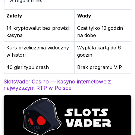
w regulaminie."
Zalety
Wady
14 kryptowalut bez prowizji
Czat tylko 12 godzin
kasyna
na dobę
Kurs przeliczenia widoczny
Wypłata kartą do 6
w historii
godzin
40 gier typu crash
Brak programu VIP
SlotsVader Casino — kasyno internetowe z
najwyższym RTP w Polsce