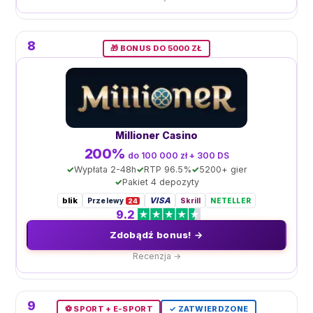
8
🎁 BONUS DO 5000 ZŁ
Millioner Casino
200%
dо 100 000 zł + 300 DS
Wypłata 2-48h
RTP 96.5%
5200+ gier
Pakiet 4 depozyty
blik
VISA
Przelewy
Skrill
NETELLER
24
9.2
Zdobądź bonus! →
Recenzja →
9
⚽️ SPORT + E-SPORT
✓ ZATWIERDZONE