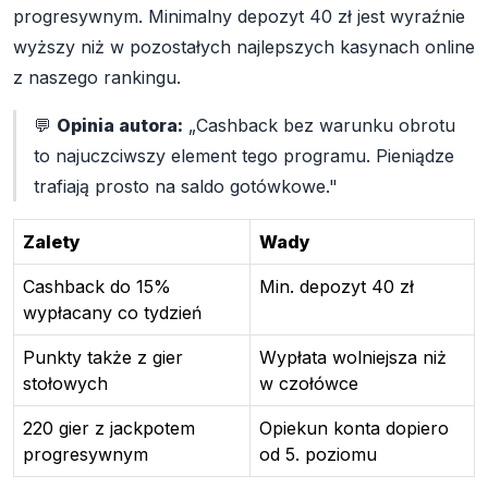
progresywnym. Minimalny depozyt 40 zł jest wyraźnie
wyższy niż w pozostałych najlepszych kasynach online
z naszego rankingu.
💬
Opinia autora:
„Cashback bez warunku obrotu
to najuczciwszy element tego programu. Pieniądze
trafiają prosto na saldo gotówkowe."
Zalety
Wady
Cashback do 15%
Min. depozyt 40 zł
wypłacany co tydzień
Punkty także z gier
Wypłata wolniejsza niż
stołowych
w czołówce
220 gier z jackpotem
Opiekun konta dopiero
progresywnym
od 5. poziomu