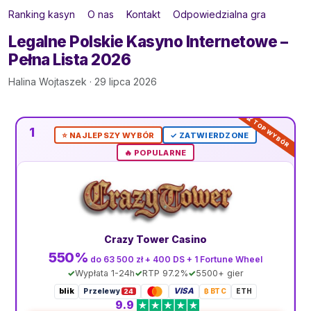
Ranking kasyn
O nas
Kontakt
Odpowiedzialna gra
Legalne Polskie Kasyno Internetowe –
Pełna Lista 2026
Halina Wojtaszek · 29 lipca 2026
1
⭐️ NAJLEPSZY WYBÓR
✓ ZATWIERDZONE
🔥 POPULARNE
Crazy Tower Casino
550%
do 63 500 zł + 400 DS + 1 Fortune Wheel
Wypłata 1-24h
RTP 97.2%
5500+ gier
blik
VISA
Przelewy
₿ BTC
ETH
24
9.9