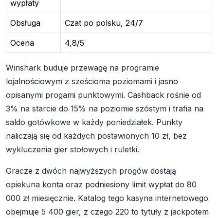
wypłaty
Obsługa
Czat po polsku, 24/7
Ocena
4,8/5
Winshark buduje przewagę na programie
lojalnościowym z sześcioma poziomami i jasno
opisanymi progami punktowymi. Cashback rośnie od
3% na starcie do 15% na poziomie szóstym i trafia na
saldo gotówkowe w każdy poniedziałek. Punkty
naliczają się od każdych postawionych 10 zł, bez
wykluczenia gier stołowych i ruletki.
Gracze z dwóch najwyższych progów dostają
opiekuna konta oraz podniesiony limit wypłat do 80
000 zł miesięcznie. Katalog tego kasyna internetowego
obejmuje 5 400 gier, z czego 220 to tytuły z jackpotem