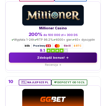
Millioner Casino
200%
dо 100 000 zł + 300 DS
Wypłata 1-24h
RTP 96.2%
4000+ gier
40+ dyscyplin
blik
Przelewy
Skrill
₿ BTC
24
9.1
Zdobądź bonus! →
Recenzja →
10
🇵🇱 NAJLEPSZE PL
💸 DEPOZYT OD 10 ZŁ