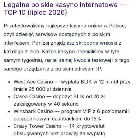
Legalne polskie kasyno internetowe —
TOP 10 (lipiec 2026)
Przetestowaliśmy najlepsze kasyna online w Polsce,
czyli dziesięć serwisów dostępnych z polskim
interfejsem. Poniżej znajdziesz skrócone wnioski z
każdego z nich. Każde kasyno ocenialiśmy w tym
samym tygodniu, na tej samej kwocie testowej i z tego
samego urządzenia z polskim adresem IP.
West Ace Casino — wypłata BLIK w 12 minut przy
limicie 25 000 zł dziennie
Casea Casino — depozyt BLIK od 20 zł
zaksięgowany w 40 sekund
Winshark Casino — program VIP z 6 poziomami i
cotygodniowym cashbackiem do 15%
Crazy Tower Casino — 14 kryptowalut
obsługiwanych bez prowizji za wypłatę