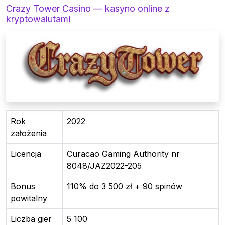
Crazy Tower Casino — kasyno online z
kryptowalutami
Rok
2022
założenia
Licencja
Curacao Gaming Authority nr
8048/JAZ2022-205
Bonus
110% do 3 500 zł + 90 spinów
powitalny
Liczba gier
5 100