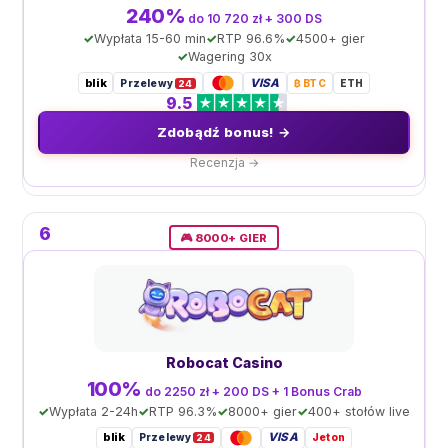
240%
do 10 720 zł + 300 DS
Wypłata 15-60 min
RTP 96.6%
4500+ gier
Wagering 30x
blik
VISA
Przelewy
₿ BTC
ETH
24
9.5
Zdobądź bonus! →
Recenzja →
6
🎮 8000+ GIER
Robocat Casino
100%
do 2250 zł + 200 DS + 1 Bonus Crab
Wypłata 2-24h
RTP 96.3%
8000+ gier
400+ stołów live
blik
VISA
Przelewy
Jeton
24