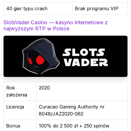
40 gier typu crash
Brak programu VIP
SlotsVader Casino — kasyno internetowe z
najwyższym RTP w Polsce
Rok
2020
założenia
Licencja
Curacao Gaming Authority nr
8048/JAZ2020-062
Bonus
100% do 2 500 zł + 250 spinów