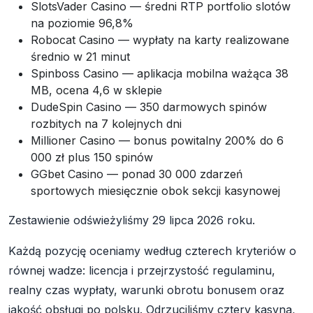
SlotsVader Casino — średni RTP portfolio slotów
na poziomie 96,8%
Robocat Casino — wypłaty na karty realizowane
średnio w 21 minut
Spinboss Casino — aplikacja mobilna ważąca 38
MB, ocena 4,6 w sklepie
DudeSpin Casino — 350 darmowych spinów
rozbitych na 7 kolejnych dni
Millioner Casino — bonus powitalny 200% do 6
000 zł plus 150 spinów
GGbet Casino — ponad 30 000 zdarzeń
sportowych miesięcznie obok sekcji kasynowej
Zestawienie odświeżyliśmy 29 lipca 2026 roku.
Każdą pozycję oceniamy według czterech kryteriów o
równej wadze: licencja i przejrzystość regulaminu,
realny czas wypłaty, warunki obrotu bonusem oraz
jakość obsługi po polsku. Odrzuciliśmy cztery kasyna,