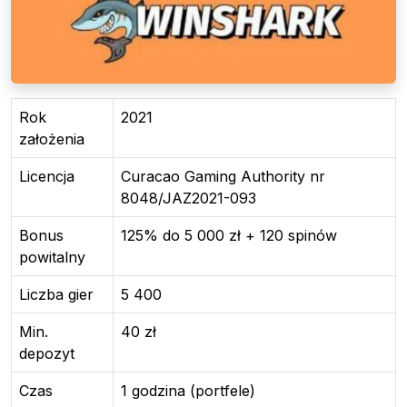
Rok
2021
założenia
Licencja
Curacao Gaming Authority nr
8048/JAZ2021-093
Bonus
125% do 5 000 zł + 120 spinów
powitalny
Liczba gier
5 400
Min.
40 zł
depozyt
Czas
1 godzina (portfele)