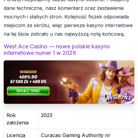
dane techniczne, nasz komentarz oraz zestawienie
mocnych i słabych stron. Kolejność fiszek odpowiada
miejscom ze skrótu, więc pierwsze kasyno internetowe
na tej liście zebrało u nas najwyższą notę końcową.
West Ace Casino — nowe polskie kasyno
internetowe numer 1 w 2026
Rok
2023
założenia
Licencja
Curacao Gaming Authority nr