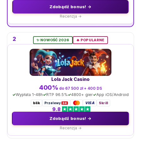
Zdobądź bonus! →
Recenzja →
2
✨ NOWOŚĆ 2026
🔥 POPULARNE
Lola Jack Casino
400%
do 67 500 zł + 400 DS
Wypłata 1-48h
RTP 96.5%
4800+ gier
App iOS/Android
blik
VISA
Przelewy
Skrill
24
9.8
Zdobądź bonus! →
Recenzja →