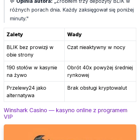
💬
Opinia autora:
„Zrobiłem trzy depozyty BLIK w
różnych porach dnia. Każdy zaksięgował się poniżej
minuty."
Zalety
Wady
BLIK bez prowizji w
Czat nieaktywny w nocy
obie strony
190 stołów w kasynie
Obrót 40x powyżej średniej
na żywo
rynkowej
Przelewy24 jako
Brak obsługi kryptowalut
alternatywa
Winshark Casino — kasyno online z programem
VIP