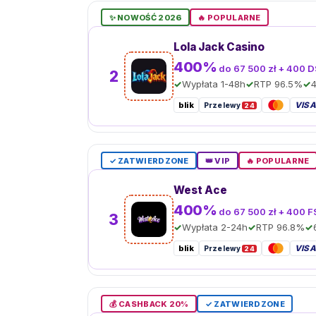
✨ NOWOŚĆ 2026
🔥 POPULARNE
Lola Jack Casino
400%
do 67 500 zł + 400 D
2
Wypłata 1-48h
RTP 96.5%
blik
VIS
Przelewy
24
✓ ZATWIERDZONE
👑 VIP
🔥 POPULARNE
West Ace
400%
do 67 500 zł + 400 F
3
Wypłata 2-24h
RTP 96.8%
blik
VIS
Przelewy
24
💰 CASHBACK 20%
✓ ZATWIERDZONE