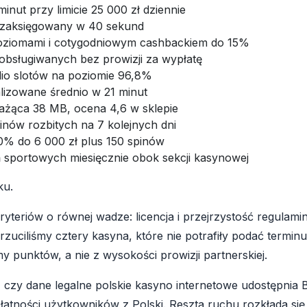
nut przy limicie 25 000 zł dziennie
ł zaksięgowany w 40 sekund
oziomami i cotygodniowym cashbackiem do 15%
obsługiwanych bez prowizji za wypłatę
lio slotów na poziomie 96,8%
lizowane średnio w 21 minut
ażąca 38 MB, ocena 4,6 w sklepie
ów rozbitych na 7 kolejnych dni
0% do 6 000 zł plus 150 spinów
sportowych miesięcznie obok sekcji kasynowej
ku.
teriów o równej wadze: licencja i przejrzystość regulami
zuciliśmy cztery kasyna, które nie potrafiły podać termin
y punktów, a nie z wysokości prowizji partnerskiej.
, czy dane legalne polskie kasyno internetowe udostępnia
ności użytkowników z Polski. Reszta ruchu rozkłada się na