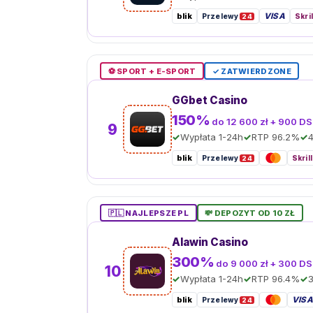
blik
VISA
Przelewy
Skril
24
⚽️ SPORT + E-SPORT
✓ ZATWIERDZONE
GGbet Casino
150%
do 12 600 zł + 900 DS
9
Wypłata 1-24h
RTP 96.2%
blik
Przelewy
Skrill
24
🇵🇱 NAJLEPSZE PL
💸 DEPOZYT OD 10 ZŁ
Alawin Casino
300%
do 9 000 zł + 300 DS
10
Wypłata 1-24h
RTP 96.4%
blik
VIS
Przelewy
24