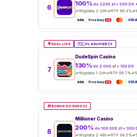
100%
do 2250 zł + 200 DS 
6
Wypłata 2-24h
RTP 96.3%
blik
VIS
Przelewy
24
🎥 500+ LIVE
🇵🇱 PL KRUPIERZY
DudeSpin Casino
130%
do 2 000 zł + 150 DS
7
Wypłata 1-24h
RTP 96.7%
blik
VIS
Przelewy
24
🎁 BONUS DO 5000 ZŁ
Millioner Casino
200%
dо 100 000 zł + 300 
8
Wypłata 2-48h
RTP 96.5%