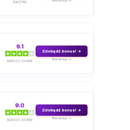
Recenzja →
ŚWIETNE
9.1
Zdobądź bonus! →
Recenzja →
BARDZO DOBRE
9.0
Zdobądź bonus! →
Recenzja →
BARDZO DOBRE