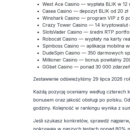
West Ace Casino — wypłata BLIK w 12 mi
Casea Casino — depozyt BLIK od 20 z
Winshark Casino — program VIP z 6 p
Crazy Tower Casino — 14 kryptowalut 
SlotsVader Casino — średni RTP portfo
Robocat Casino — wypłaty na karty rea
Spinboss Casino — aplikacja mobilna w
DudeSpin Casino — 350 darmowych spin
Millioner Casino — bonus powitalny 20
GGbet Casino — ponad 30 000 zdarzeń 
Zestawienie odświeżyliśmy 29 lipca 2026 ro
Każdą pozycję oceniamy według czterech kry
bonusem oraz jakość obsługi po polsku. Odr
godziny. Kolejność w rankingu wynika z sum
Jeśli szukasz konkretów, sprawdź najpierw
pokrywają w naszych testach ponad 80% płat