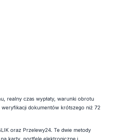
nu, realny czas wypłaty, warunki obrotu
u weryfikacji dokumentów krótszego niż 72
 BLIK oraz Przelewy24. Te dwie metody
 karty, portfele elektroniczne i