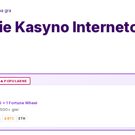
a gra
ie Kasyno Internet
🔥 POPULARNE
S + 1 Fortune Wheel
500+ gier
A
₿ BTC
ETH