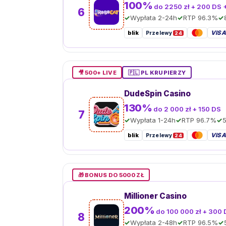
100%
do 2250 zł + 200 DS 
6
Wypłata 2-24h
RTP 96.3%
blik
VIS
Przelewy
24
🎥 500+ LIVE
🇵🇱 PL KRUPIERZY
DudeSpin Casino
130%
do 2 000 zł + 150 DS
7
Wypłata 1-24h
RTP 96.7%
blik
VIS
Przelewy
24
🎁 BONUS DO 5000 ZŁ
Millioner Casino
200%
dо 100 000 zł + 300 
8
Wypłata 2-48h
RTP 96.5%