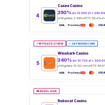
Casea Casino
250%
do 13 500 zł + 350 D
4
Wypłata 2-48h
RTP 96.4%
blik
VIS
Przelewy
24
⚡️ WYPŁATA 27 MIN
✓ ZATWIERDZONE
Winshark Casino
240%
do 10 720 zł + 300 D
5
Wypłata 15-60 min
RTP 96.
blik
VIS
Przelewy
24
🎮 8000+ GIER
Robocat Casino