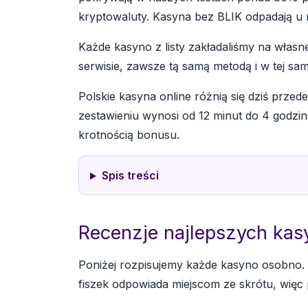
kryptowaluty. Kasyna bez BLIK odpadają u 
Każde kasyno z listy zakładaliśmy na własn
serwisie, zawsze tą samą metodą i w tej sa
Polskie kasyna online różnią się dziś prze
zestawieniu wynosi od 12 minut do 4 godzin
krotnością bonusu.
Spis treści
Recenzje najlepszych kas
Poniżej rozpisujemy każde kasyno osobno. 
fiszek odpowiada miejscom ze skrótu, więc 