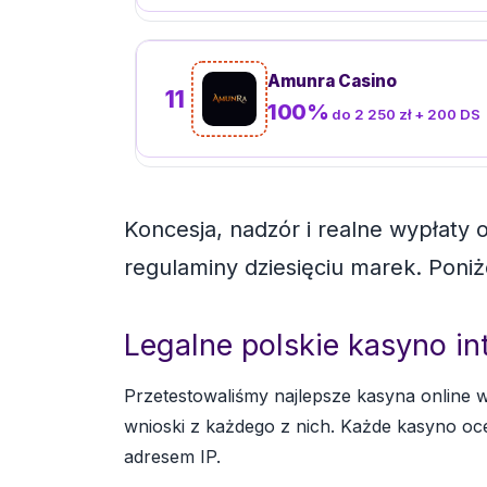
Amunra Casino
11
100%
do 2 250 zł + 200 DS
Koncesja, nadzór i realne wypłaty 
regulaminy dziesięciu marek. Poniż
Legalne polskie kasyno in
Przetestowaliśmy najlepsze kasyna online w
wnioski z każdego z nich. Każde kasyno oce
adresem IP.