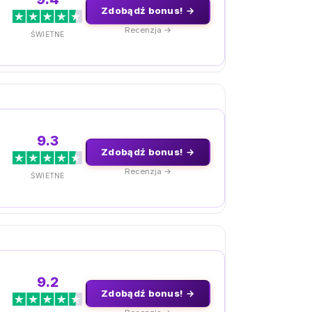
Zdobądź bonus! →
Recenzja →
ŚWIETNE
9.3
Zdobądź bonus! →
Recenzja →
ŚWIETNE
9.2
Zdobądź bonus! →