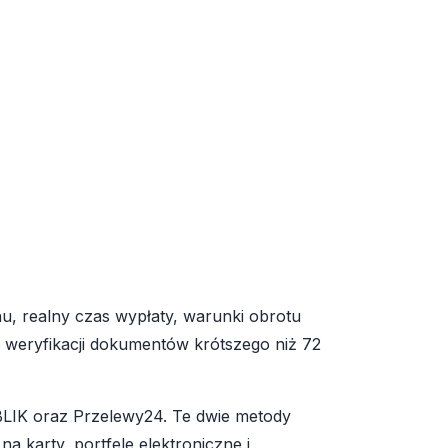
nu, realny czas wypłaty, warunki obrotu
u weryfikacji dokumentów krótszego niż 72
 BLIK oraz Przelewy24. Te dwie metody
 karty, portfele elektroniczne i