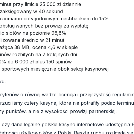
nut przy limicie 25 000 zł dziennie
ł zaksięgowany w 40 sekund
oziomami i cotygodniowym cashbackiem do 15%
obsługiwanych bez prowizji za wypłatę
lio slotów na poziomie 96,8%
lizowane średnio w 21 minut
ażąca 38 MB, ocena 4,6 w sklepie
ów rozbitych na 7 kolejnych dni
0% do 6 000 zł plus 150 spinów
sportowych miesięcznie obok sekcji kasynowej
ku.
teriów o równej wadze: licencja i przejrzystość regulami
zuciliśmy cztery kasyna, które nie potrafiły podać termin
y punktów, a nie z wysokości prowizji partnerskiej.
, czy dane legalne polskie kasyno internetowe udostępnia
ności użytkowników z Polski. Reszta ruchu rozkłada się na