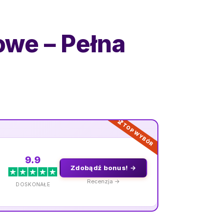
owe – Pełna
9.9
Zdobądź bonus! →
Recenzja →
DOSKONAŁE