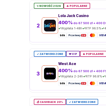
✨ NOWOŚĆ 2026
🔥 POPULARNE
Lola Jack Casino
400%
do 67 500 zł + 400 D
2
Wypłata 1-48h
RTP 96.5%
blik
VIS
Przelewy
24
✓ ZATWIERDZONE
👑 VIP
🔥 POPULARNE
West Ace
400%
do 67 500 zł + 400 F
3
Wypłata 2-24h
RTP 96.8%
blik
VIS
Przelewy
24
💰 CASHBACK 20%
✓ ZATWIERDZONE