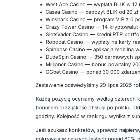
West Ace Casino — wypłata BLIK w 12 mi
Casea Casino — depozyt BLIK od 20 z
Winshark Casino — program VIP z 6 p
Crazy Tower Casino — 14 kryptowalut 
SlotsVader Casino — średni RTP portfo
Robocat Casino — wypłaty na karty rea
Spinboss Casino — aplikacja mobilna w
DudeSpin Casino — 350 darmowych spin
Millioner Casino — bonus powitalny 20
GGbet Casino — ponad 30 000 zdarzeń 
Zestawienie odświeżyliśmy 29 lipca 2026 ro
Każdą pozycję oceniamy według czterech kry
bonusem oraz jakość obsługi po polsku. Odr
godziny. Kolejność w rankingu wynika z sum
Jeśli szukasz konkretów, sprawdź najpierw
pokrywają w naszych testach ponad 80% płat