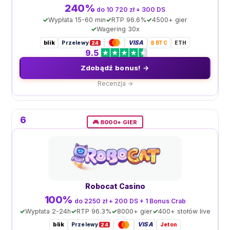
240%
do 10 720 zł + 300 DS
Wypłata 15-60 min
RTP 96.6%
4500+ gier
Wagering 30x
blik
VISA
Przelewy
₿ BTC
ETH
24
9.5
Zdobądź bonus! →
Recenzja →
6
🎮 8000+ GIER
Robocat Casino
100%
do 2250 zł + 200 DS + 1 Bonus Crab
Wypłata 2-24h
RTP 96.3%
8000+ gier
400+ stołów live
blik
VISA
Przelewy
Jeton
24