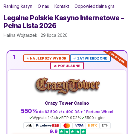
Ranking kasyn
O nas
Kontakt
Odpowiedzialna gra
Legalne Polskie Kasyno Internetowe –
Pełna Lista 2026
Halina Wojtaszek · 29 lipca 2026
1
⭐️ NAJLEPSZY WYBÓR
✓ ZATWIERDZONE
🔥 POPULARNE
Crazy Tower Casino
550%
do 63 500 zł + 400 DS + 1 Fortune Wheel
Wypłata 1-24h
RTP 97.2%
5500+ gier
blik
VISA
Przelewy
₿ BTC
ETH
24
9.9