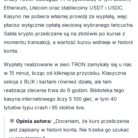
Ethereum, Litecoin oraz stablecoiny USDT i USDC.
Kasyno nie pobiera własnej prowizji za wypłatę, więc
płacisz wyłącznie opłatę sieciową wybranego łańcucha.
Salda krypto przeliczane są na złotówki po kursie z
momentu transakcji, a wartość kursu widnieje w historii
konta.
Wypłaty realizowane w sieci TRON zamykały się u nas
w 15 minut, licząc od kliknięcia przycisku. Klasyczna
sekcja z BLIK i kartami również działa, ale tam
realizacja zlecenia trwa do 6 godzin. Biblioteka tego
kasyna internetowego liczy 5 100 gier, w tym 40
tytułów typu crash i 95 stołów live.
💬
Opinia autora:
„Doceniam, że kurs przeliczenia
jest zapisany w historii konta. Nie trzeba go szukać