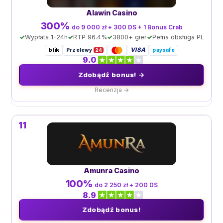
Alawin Casino
300%
do 9 000 zł + 300 DS + 1 Bonus Crab
Wypłata 1-24h
RTP 96.4%
3800+ gier
Pełna obsługa PL
blik
VISA
Przelewy
paysafe
24
9.0
Zdobądź bonus! →
Recenzja →
11
Amunra Casino
100%
do 2 250 zł + 200 DS
8.9
Zdobądź bonus!