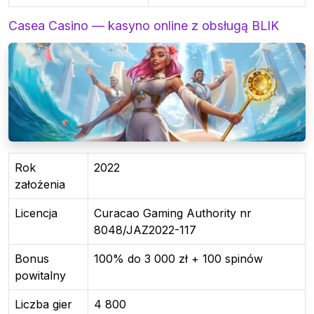
Casea Casino — kasyno online z obsługą BLIK
Rok
2022
założenia
Licencja
Curacao Gaming Authority nr
8048/JAZ2022-117
Bonus
100% do 3 000 zł + 100 spinów
powitalny
Liczba gier
4 800