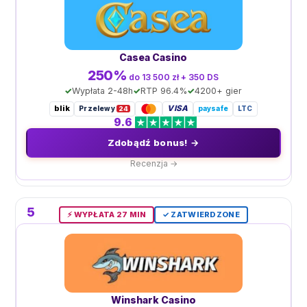
Casea Casino
250%
do 13 500 zł + 350 DS
Wypłata 2-48h
RTP 96.4%
4200+ gier
blik
VISA
Przelewy
paysafe
LTC
24
9.6
Zdobądź bonus! →
Recenzja →
5
⚡️ WYPŁATA 27 MIN
✓ ZATWIERDZONE
Winshark Casino