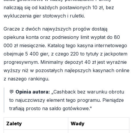
naliczają się od każdych postawionych 10 zł, bez
wykluczenia gier stołowych i ruletki.
Gracze z dwóch najwyższych progów dostają
opiekuna konta oraz podniesiony limit wypłat do 80
000 zł miesięcznie. Katalog tego kasyna internetowego
obejmuje 5 400 gier, z czego 220 to tytuły z jackpotem
progresywnym. Minimalny depozyt 40 zł jest wyraźnie
wyższy niż w pozostałych najlepszych kasynach online
z naszego rankingu.
💬
Opinia autora:
„Cashback bez warunku obrotu
to najuczciwszy element tego programu. Pieniądze
trafiają prosto na saldo gotówkowe."
Zalety
Wady