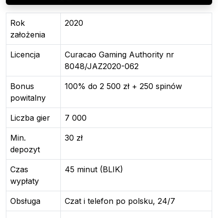
Rok
2020
założenia
Licencja
Curacao Gaming Authority nr
8048/JAZ2020-062
Bonus
100% do 2 500 zł + 250 spinów
powitalny
Liczba gier
7 000
Min.
30 zł
depozyt
Czas
45 minut (BLIK)
wypłaty
Obsługa
Czat i telefon po polsku, 24/7