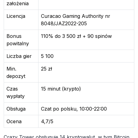
założenia
Licencja
Curacao Gaming Authority nr
8048/JAZ2022-205
Bonus
110% do 3 500 zł + 90 spinów
powitalny
Liczba gier
5 100
Min.
25 zł
depozyt
Czas
15 minut (krypto)
wypłaty
Obsługa
Czat po polsku, 10:00-22:00
Ocena
4,7/5
Crazy Tower obsługuje 14 kryptowalut, w tym Bitcoin,