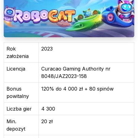
Rok
2023
założenia
Licencja
Curacao Gaming Authority nr
8048/JAZ2023-158
Bonus
120% do 4 000 zł + 80 spinów
powitalny
Liczba gier
4 300
Min.
20 zł
depozyt